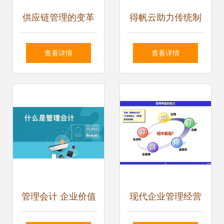
供应链管理的变革
得帆云助力传统制
与发展:智慧互联正
造企业实现智能质
查看详情
查看详情
在改变什么?
检管理，提升产品
质量与数据处理效
率
管理会计 企业价值
现代企业管理经营