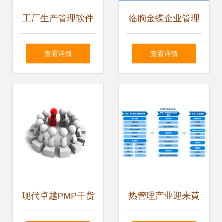
工厂生产管理软件
临朐金蝶企业管理
的数据处理服务功
软件与轻谷软件数
查看详情
查看详情
能介绍
据处理服务的全面
解析
现代卓越PMP干货
热管理产业迎来黄