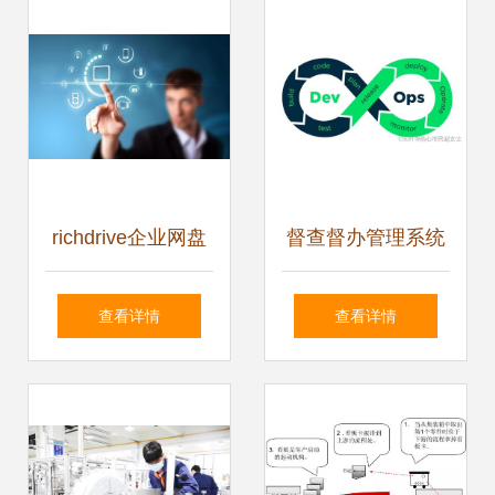
richdrive企业网盘
督查督办管理系统
以用户体验为核
在企业管理中的作
查看详情
查看详情
心，赋能企业数据
用 数据处理服务的
处理服务
视角